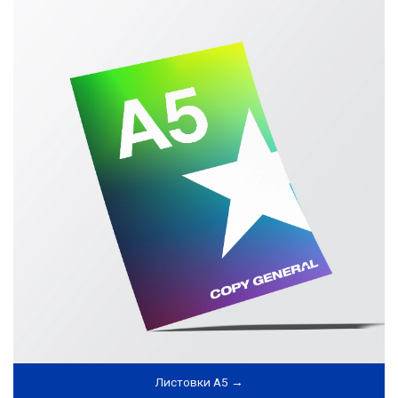
🚇
м. Белорусская
— 5–7 минут пешком
Контакты
🕘
Режим работы:
ежедневно с 09:00 до
21:00
📞
Телефон:
+7 (495) 369‑19‑40
📧
Email:
ok@copygeneral.ru
ОТПРАВИТЬ ЗАПРОС
Листовки А5 →