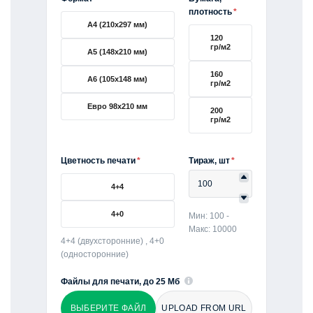
плотность
*
А4 (210х297 мм)
120
гр/м2
А5 (148х210 мм)
160
А6 (105х148 мм)
гр/м2
Евро 98х210 мм
200
гр/м2
Цветность печати
*
Тираж, шт
*
4+4
4+0
Мин: 100 -
Макс: 10000
4+4 (двухсторонние) , 4+0
(односторонние)
Файлы для печати, до 25 Мб
ВЫБЕРИТЕ ФАЙЛ
UPLOAD FROM URL