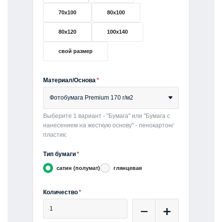
70x100
80х100
80x120
100x140
свой размер
Материал/Основа
*
Фотобумага Premium 170 г/м2
Выберите 1 вариант - "Бумага" или "Бумага с
нанесением на жесткую основу" - пенокартон/
пластик:
Тип бумаги
*
сатин (полумат)
глянцевая
Количество
*