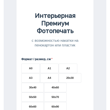
Интерьерная
Премиум
Фотопечать
с возможностью накатки на
пенокартон или пластик
Формат / размер, см
*
А0
А1
А2
А3
А4
20x30
30x40
40x60
50х50
50x70
60x60
60x90