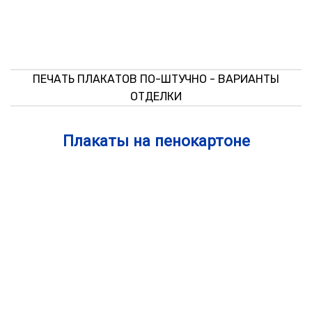
ПЕЧАТЬ ПЛАКАТОВ ПО-ШТУЧНО - ВАРИАНТЫ
ОТДЕЛКИ
Плакаты на пенокартоне
Получение готового заказа
Для получения заказа необходимо знать
номер вашего заказа
.
Для юридических лиц
— обязательно
наличие
доверенности
и
паспорта
или