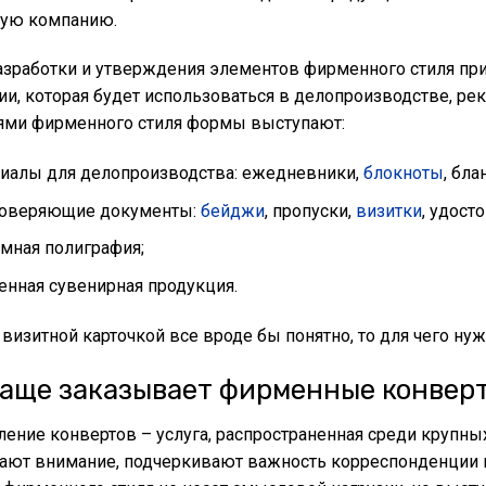
ую компанию.
азработки и утверждения элементов фирменного стиля при
ии, которая будет использоваться в делопроизводстве, ре
ями фирменного стиля формы выступают:
иалы для делопроизводства: ежедневники,
блокноты
, бла
товеряющие документы:
бейджи
, пропуски,
визитки
, удост
мная полиграфия;
нная сувенирная продукция.
 визитной карточкой все вроде бы понятно, то для чего н
чаще заказывает фирменные конвер
ление конвертов – услуга, распространенная среди крупны
ают внимание, подчеркивают важность корреспонденции 