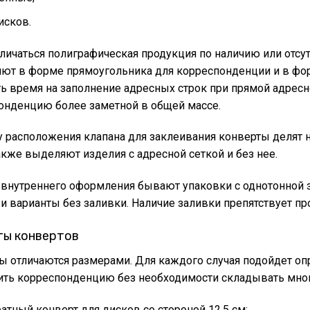
исков.
тличаться полиграфическая продукция по наличию или отсу
ют в форме прямоугольника для корреспонденции и в фор
ть время на заполнение адресных строк при прямой адрес
онденцию более заметной в общей массе.
у расположения клапана для заклеивания конверты делят
акже выделяют изделия с адресной сеткой и без нее.
 внутреннего оформления бывают упаковки с однотонной з
 и варианты без заливки. Наличие заливки препятствует п
ы конвертов
ы отличаются размерами. Для каждого случая подойдет оп
ить корреспонденцию без необходимости складывать мно
атный конверт для дисков со стороной 12,5 см;