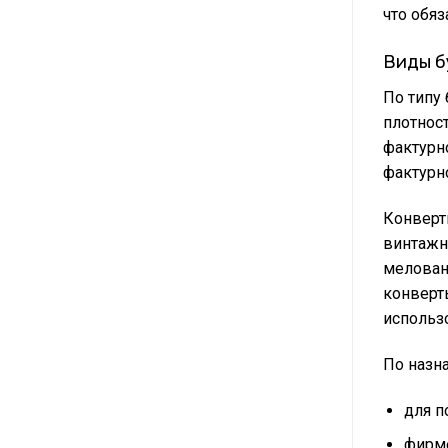
что обяз
Виды б
По типу
плотност
фактурн
фактурно
Конверт
винтажн
мелован
конверт
использ
По назн
для п
фирм