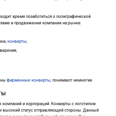
ходит время позаботиться о полиграфической
кламе и продвижении компании на рынке.
нки,
конверты
;
оверения;
ужны
фирменные конверты
, понимают немногие.
ты
х компаний и корпораций. Конверты с логотипом
и высокий статус отправляющей стороны. Данный