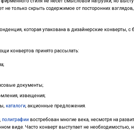
 фирменного стиля не несет смысловой нагрузки, но высту
ет не только скрыть содержимое от посторонних взглядов
онденция, которая упакована в дизайнерские конверты, с
.
ощи конвертов принято рассылать:
а;
нсовые документы;
мления, извещения;
сы,
каталоги
, акционные предложения.
д
полиграфии
востребован многие века, несмотря на разви
нном виде. Часто конверт выступает не необходимостью, 