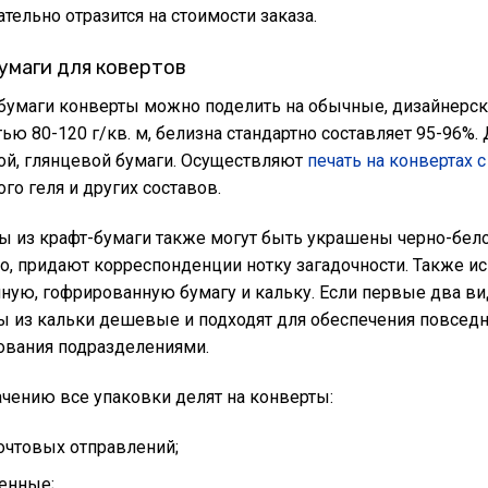
ательно отразится на стоимости заказа.
умаги для ковертов
 бумаги конверты можно поделить на обычные, дизайнерск
ью 80-120 г/кв. м, белизна стандартно составляет 95-96%
ой, глянцевой бумаги. Осуществляют
печать на конвертах 
го геля и других составов.
ы из крафт-бумаги также могут быть украшены черно-бело
о, придают корреспонденции нотку загадочности. Также и
ную, гофрированную бумагу и кальку. Если первые два ви
ы из кальки дешевые и подходят для обеспечения повсед
ования подразделениями.
ачению все упаковки делят на конверты:
очтовых отправлений;
енные;