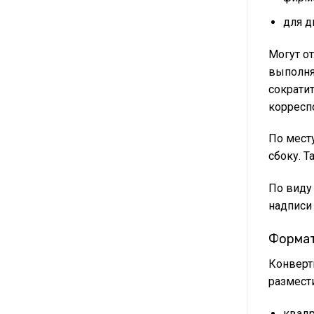
для д
Могут о
выполня
сократи
корресп
По мест
сбоку. Т
По виду
надписи
Формат
Конверт
размест
квадр