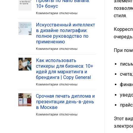
Промты по Nano Banana:
элемент
на
с
10+ бонус
позволя
визитках
цветом
Комментарии
к
отключены
и
в
стиля.
записи
брошюрах
печати:
Промты
Искусственный интеллект
увеличивают
Полное
по
Корресп
продажи
руководство
в дизайне полиграфии:
Nano
от
полное руководство по
очередь
Banana:
RGB
применению
10+
до
бонус
Комментарии
к
отключены
При пом
Pantone,
записи
которое
Искусственный
Как использовать
спасет
письм
интеллект
ваш
стикеры для бизнеса: 10+
в
тираж
идей для маркетинга и
счета;
дизайне
брендинга | Copy General
полиграфии:
фина
полное
Комментарии
к
отключены
руководство
записи
уведо
по
Как
Срочная печать диплома и
применению
использовать
презентации день-в-день
прай
стикеры
в Москве
для
Комментарии
к
отключены
бизнеса:
Этот ви
записи
10+
Срочная
идей
электро
печать
для