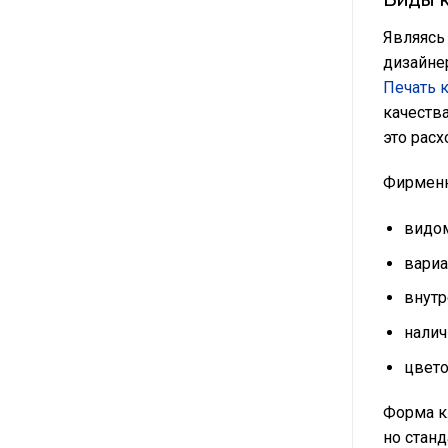
Являясь
дизайне
Печать 
качеств
это рас
Фирменн
видом
вариа
внутр
налич
цвет
Форма к
но стан