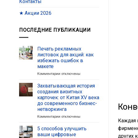
Контакты
★ Акции 2026
ПОСЛЕДНИЕ ПУБЛИКАЦИИ
Печать рекламных
листовок для акций: как
избежать ошибок в
макете
Комментарии
к
отключены
записи
Печать
Захватывающая история
рекламных
создания визитных
листовок
карточек: от Китая XV века
для
до современного бизнес-
Конв
акций:
нетворкинга
как
избежать
Комментарии
к
отключены
Каждая 
ошибок
записи
в
Захватывающая
фирменн
5 способов улучшить
макете
история
ваши цифровые
других 
создания