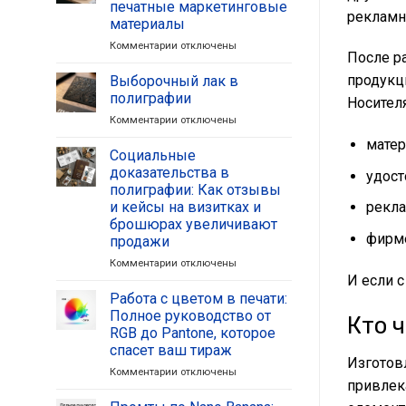
печатные маркетинговые
рекламн
визитных
материалы
карточек:
от
Комментарии
к
отключены
После р
Китая
записи
XV
5
продукц
Выборочный лак в
века
способов
полиграфии
Носител
до
улучшить
Комментарии
к
отключены
современного
ваши
записи
бизнес-
цифровые
матер
Выборочный
Социальные
нетворкинга
печатные
лак
маркетинговые
доказательства в
удос
в
материалы
полиграфии: Как отзывы
полиграфии
и кейсы на визитках и
рекла
брошюрах увеличивают
фирме
продажи
Комментарии
к
отключены
И если с
записи
Социальные
Работа с цветом в печати:
доказательства
Полное руководство от
Кто 
в
RGB до Pantone, которое
полиграфии:
спасет ваш тираж
Как
Изготов
отзывы
Комментарии
к
отключены
привлек
и
записи
кейсы
Работа